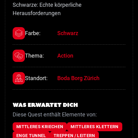
Schwarze: Echte körperliche
Herausforderungen
Farbe:
Schwarz
Thema:
Action
Standort:
Boda Borg Zürich
Was erwartet dich
Diese Quest enthält Elemente von:
MITTLERES KRIECHEN
MITTLERES KLETTERN
ENGE TUNNEL
TREPPEN / LEITERN