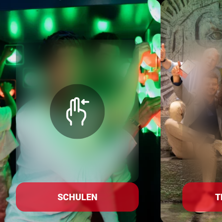
SCHULEN
T