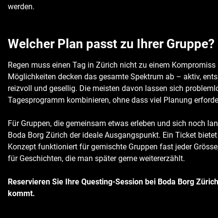
werden.
Welcher Plan passt zu Ihrer Gruppe?
Regen muss einen Tag in Zürich nicht zu einem Kompromiss
Möglichkeiten decken das gesamte Spektrum ab – aktiv, entspa
reizvoll und gesellig. Die meisten davon lassen sich proble
Tagesprogramm kombinieren, ohne dass viel Planung erforderl
Für Gruppen, die gemeinsam etwas erleben und sich noch lan
Boda Borg Zürich der ideale Ausgangspunkt. Ein Ticket biete
Konzept funktioniert für gemischte Gruppen fast jeder Grösse,
für Geschichten, die man später gerne weitererzählt.
Reservieren Sie Ihre Questing-Session bei Boda Borg Züric
kommt.
WOCHENENDAKTIVITÄTEN IN
DIE 10 BESTEN AUSFLUGSZIELE
ZÜRICH, DIE DEINE ZEIT WERT