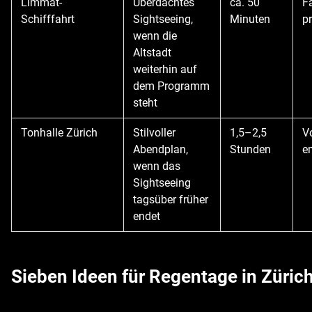
Limmat-
Überdachtes
ca. 50
F
Schifffahrt
Sightseeing,
Minuten
p
wenn die
Altstadt
weiterhin auf
dem Programm
steht
Tonhalle Zürich
Stilvoller
1,5–2,5
V
Abendplan,
Stunden
e
wenn das
Sightseeing
tagsüber früher
endet
Sieben Ideen für Regentage in Züric