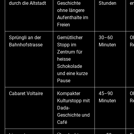
durch die Altstadt
Geschichte
Stunden
e
ohne längere
Aufenthalte im
Freien
Sprüngli an der
Gemütlicher
30–60
O
Bahnhofstrasse
Stopp im
Minuten
R
Zentrum für
heisse
Schokolade
und eine kurze
Pause
Cabaret Voltaire
Kompakter
45–90
O
Kulturstopp mit
Minuten
R
Dada-
Geschichte und
Café