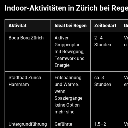
Indoor-Aktivitäten in Zürich bei Reg
Aktivität
Ideal bei Regen
Zeitbedarf
B
Boda Borg Zürich
Aktiver
2–4
V
Gruppenplan
Stunden
e
mit Bewegung,
Teamwork und
Energie
Stadtbad Zürich
Entspannung
ca. 3
V
Hammam
und Wärme,
Stunden
e
wenn
Spaziergänge
keine Option
mehr sind
Untergrundführung
Geführte
1,5–2
V