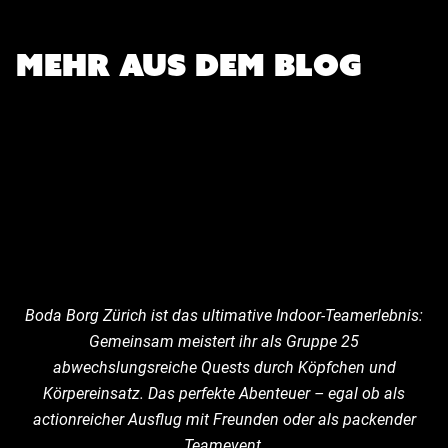
AB ZÜRICH: EIN LOKALER
SIND (2026)
RATGEBER
MEHR AUS DEM BLOG
JETZT LESEN
JETZT LESEN
Boda Borg Zürich ist das ultimative Indoor-Teamerlebnis:
Gemeinsam meistert ihr als Gruppe 25
abwechslungsreiche Quests durch Köpfchen und
Körpereinsatz. Das perfekte Abenteuer – egal ob als
actionreicher Ausflug mit Freunden oder als packender
Teamevent.